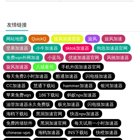
友情链接
网站地图
QuickQ
旋风加速度器
旋风
旋风加速
坚果加速器
小牛加速器
tiktok加速器
狗急加速器官网
免费vqn外网加速
小蓝鸟
优途加速器官网
风驰加速器
旋风加速器
八戒看书
手机外国加速器官网
每天免费2小时加速器
酷通加速器
闪电猫加速器
CC加速器
慧通下载站
hammer加速器
银河加速器
苹果免费vqn
186下载站
蚂蚁npv加速器
油管加速器永久免费版
极光加速器
闪电猫加速器
海鸥下载站
黑洞加速官网
快连npv加速器
免费跨墙软件
黑洞加速官网
每天试用一小时加速器
chinese-vpn
海鸥加速器
INS下载站
快橙加速器