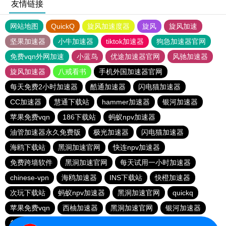
友情链接
网站地图
QuickQ
旋风加速度器
旋风
旋风加速
坚果加速器
小牛加速器
tiktok加速器
狗急加速器官网
免费vqn外网加速
小蓝鸟
优途加速器官网
风驰加速器
旋风加速器
八戒看书
手机外国加速器官网
每天免费2小时加速器
酷通加速器
闪电猫加速器
CC加速器
慧通下载站
hammer加速器
银河加速器
苹果免费vqn
186下载站
蚂蚁npv加速器
油管加速器永久免费版
极光加速器
闪电猫加速器
海鸥下载站
黑洞加速官网
快连npv加速器
免费跨墙软件
黑洞加速官网
每天试用一小时加速器
chinese-vpn
海鸥加速器
INS下载站
快橙加速器
次玩下载站
蚂蚁npv加速器
黑洞加速官网
quickq
苹果免费vqn
西柚加速器
黑洞加速官网
银河加速器
每天免费2小时加速器
黑洞加速