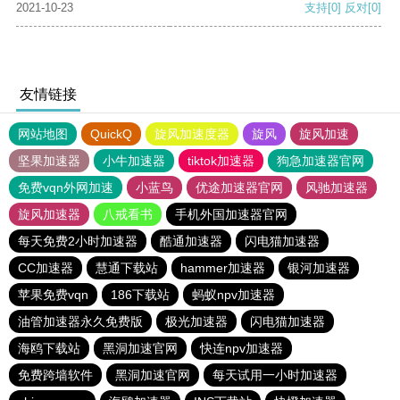
2021-10-23
支持
[0]
反对
[0]
友情链接
网站地图
QuickQ
旋风加速度器
旋风
旋风加速
坚果加速器
小牛加速器
tiktok加速器
狗急加速器官网
免费vqn外网加速
小蓝鸟
优途加速器官网
风驰加速器
旋风加速器
八戒看书
手机外国加速器官网
每天免费2小时加速器
酷通加速器
闪电猫加速器
CC加速器
慧通下载站
hammer加速器
银河加速器
苹果免费vqn
186下载站
蚂蚁npv加速器
油管加速器永久免费版
极光加速器
闪电猫加速器
海鸥下载站
黑洞加速官网
快连npv加速器
免费跨墙软件
黑洞加速官网
每天试用一小时加速器