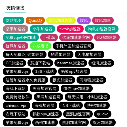
友情链接
网站地图
QuickQ
旋风加速度器
旋风
旋风加速
坚果加速器
小牛加速器
tiktok加速器
狗急加速器官网
免费vqn外网加速
小蓝鸟
优途加速器官网
风驰加速器
旋风加速器
八戒看书
手机外国加速器官网
每天免费2小时加速器
酷通加速器
闪电猫加速器
CC加速器
慧通下载站
hammer加速器
银河加速器
苹果免费vqn
186下载站
蚂蚁npv加速器
油管加速器永久免费版
极光加速器
闪电猫加速器
海鸥下载站
黑洞加速官网
快连npv加速器
免费跨墙软件
黑洞加速官网
每天试用一小时加速器
chinese-vpn
海鸥加速器
INS下载站
快橙加速器
次玩下载站
蚂蚁npv加速器
黑洞加速官网
quickq
苹果免费vqn
西柚加速器
黑洞加速官网
银河加速器