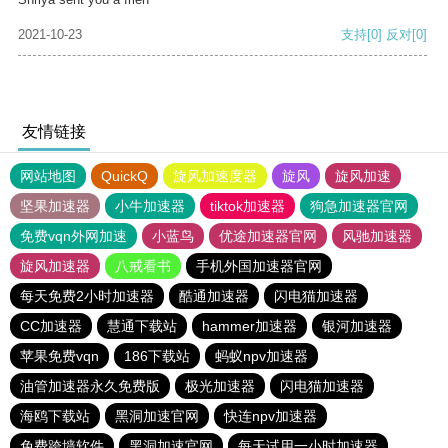
2021-10-23
支持
[0]
反对
[0]
友情链接
网站地图
QuickQ
旋风加速度器
旋风
旋风加速
坚果加速器
小牛加速器
tiktok加速器
狗急加速器官网
免费vqn外网加速
小蓝鸟
优途加速器官网
风驰加速器
旋风加速器
八戒看书
手机外国加速器官网
每天免费2小时加速器
酷通加速器
闪电猫加速器
CC加速器
慧通下载站
hammer加速器
银河加速器
苹果免费vqn
186下载站
蚂蚁npv加速器
油管加速器永久免费版
极光加速器
闪电猫加速器
海鸥下载站
黑洞加速官网
快连npv加速器
免费跨墙软件
黑洞加速官网
每天试用一小时加速器