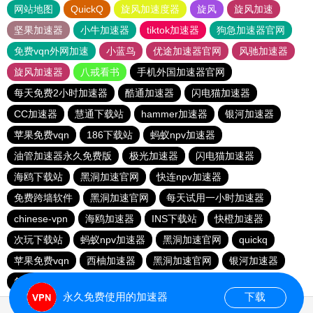
网站地图
QuickQ
旋风加速度器
旋风
旋风加速
坚果加速器
小牛加速器
tiktok加速器
狗急加速器官网
免费vqn外网加速
小蓝鸟
优途加速器官网
风驰加速器
旋风加速器
八戒看书
手机外国加速器官网
每天免费2小时加速器
酷通加速器
闪电猫加速器
CC加速器
慧通下载站
hammer加速器
银河加速器
苹果免费vqn
186下载站
蚂蚁npv加速器
油管加速器永久免费版
极光加速器
闪电猫加速器
海鸥下载站
黑洞加速官网
快连npv加速器
免费跨墙软件
黑洞加速官网
每天试用一小时加速器
chinese-vpn
海鸥加速器
INS下载站
快橙加速器
次玩下载站
蚂蚁npv加速器
黑洞加速官网
quickq
苹果免费vqn
西柚加速器
黑洞加速官网
银河加速器
每天免费2小时加速器
黑洞加速
永久免费使用的加速器
下载