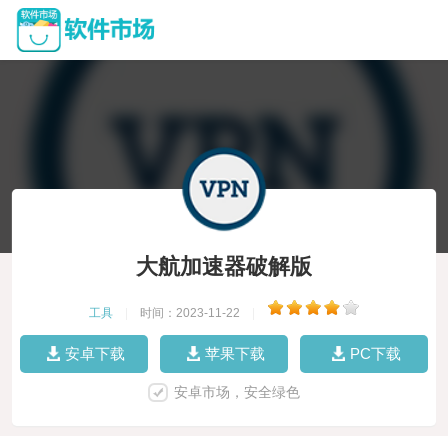
大航加速器破解版
工具
|
时间：2023-11-22
|
安卓下载
苹果下载
PC下载
安卓市场，安全绿色