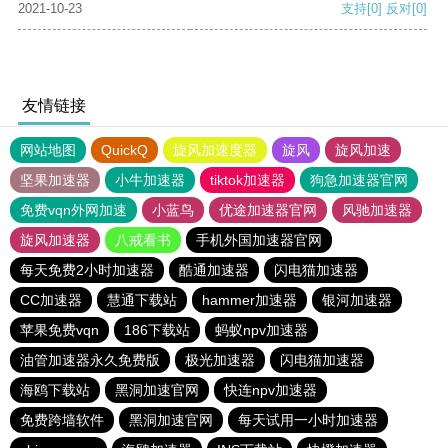
2021-10-23
支持
[0]
反对
[0]
友情链接
网站地图
QuickQ
旋风加速度器
旋风
旋风加速
坚果加速器
小牛加速器
tiktok加速器
狗急加速器官网
免费vqn外网加速
小蓝鸟
优途加速器官网
风驰加速器
旋风加速器
八戒看书
手机外国加速器官网
每天免费2小时加速器
酷通加速器
闪电猫加速器
CC加速器
慧通下载站
hammer加速器
银河加速器
苹果免费vqn
186下载站
蚂蚁npv加速器
油管加速器永久免费版
极光加速器
闪电猫加速器
海鸥下载站
黑洞加速官网
快连npv加速器
免费跨墙软件
黑洞加速官网
每天试用一小时加速器