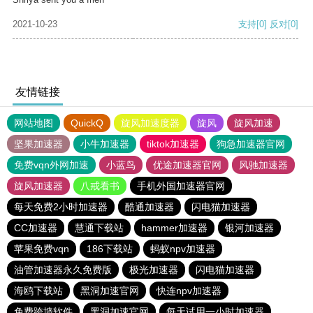
2021-10-23
支持
[0]
反对
[0]
友情链接
网站地图
QuickQ
旋风加速度器
旋风
旋风加速
坚果加速器
小牛加速器
tiktok加速器
狗急加速器官网
免费vqn外网加速
小蓝鸟
优途加速器官网
风驰加速器
旋风加速器
八戒看书
手机外国加速器官网
每天免费2小时加速器
酷通加速器
闪电猫加速器
CC加速器
慧通下载站
hammer加速器
银河加速器
苹果免费vqn
186下载站
蚂蚁npv加速器
油管加速器永久免费版
极光加速器
闪电猫加速器
海鸥下载站
黑洞加速官网
快连npv加速器
免费跨墙软件
黑洞加速官网
每天试用一小时加速器