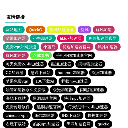
友情链接
网站地图
QuickQ
旋风加速度器
旋风
旋风加速
坚果加速器
小牛加速器
tiktok加速器
狗急加速器官网
免费vqn外网加速
小蓝鸟
优途加速器官网
风驰加速器
旋风加速器
八戒看书
手机外国加速器官网
每天免费2小时加速器
酷通加速器
闪电猫加速器
CC加速器
慧通下载站
hammer加速器
银河加速器
苹果免费vqn
186下载站
蚂蚁npv加速器
油管加速器永久免费版
极光加速器
闪电猫加速器
海鸥下载站
黑洞加速官网
快连npv加速器
免费跨墙软件
黑洞加速官网
每天试用一小时加速器
chinese-vpn
海鸥加速器
INS下载站
快橙加速器
次玩下载站
蚂蚁npv加速器
黑洞加速官网
quickq