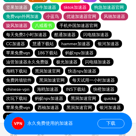
坚果加速器
小牛加速器
tiktok加速器
狗急加速器官网
免费vqn外网加速
小蓝鸟
优途加速器官网
风驰加速器
旋风加速器
八戒看书
手机外国加速器官网
每天免费2小时加速器
酷通加速器
闪电猫加速器
CC加速器
慧通下载站
hammer加速器
银河加速器
苹果免费vqn
186下载站
蚂蚁npv加速器
油管加速器永久免费版
极光加速器
闪电猫加速器
海鸥下载站
黑洞加速官网
快连npv加速器
免费跨墙软件
黑洞加速官网
每天试用一小时加速器
chinese-vpn
海鸥加速器
INS下载站
快橙加速器
次玩下载站
蚂蚁npv加速器
黑洞加速官网
quickq
苹果免费vqn
西柚加速器
黑洞加速官网
银河加速器
每天免费2小时加速器
黑洞加速
永久免费使用的加速器
下载
0.153145s
首页
安卓
苹果
排行
推荐