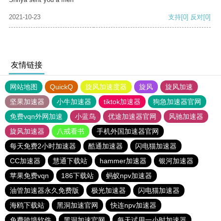
2021-10-23
支持
[0]
反对
[0]
友情链接
网站地图
QuickQ
旋风加速度器
旋风
旋风加速
坚果加速器
小牛加速器
tiktok加速器
狗急加速器官网
免费vqn外网加速
小蓝鸟
优途加速器官网
风驰加速器
旋风加速器
八戒看书
手机外国加速器官网
每天免费2小时加速器
酷通加速器
闪电猫加速器
CC加速器
慧通下载站
hammer加速器
银河加速器
苹果免费vqn
186下载站
蚂蚁npv加速器
油管加速器永久免费版
极光加速器
闪电猫加速器
海鸥下载站
黑洞加速官网
快连npv加速器
免费跨墙软件
黑洞加速官网
每天试用一小时加速器